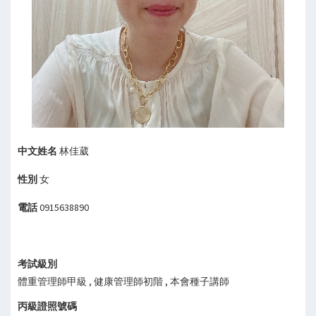
中文姓名
林佳葳
性別
女
電話
0915638890
考試級別
體重管理師甲級 , 健康管理師初階 , 本會種子講師
丙級證照號碼