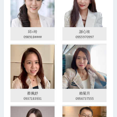
邱○玲
謝心玫
098918####
0955970997
蔡佩妤
賴菊月
0937183931
0956737555