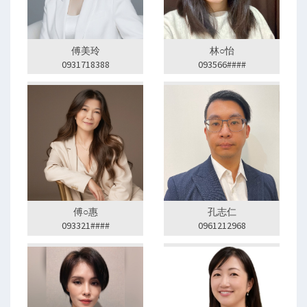
傅美玲
林○怡
0931718388
093566####
傅○惠
孔志仁
093321####
0961212968