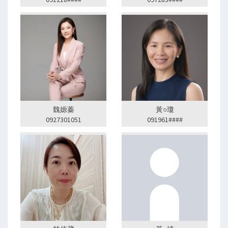
魏嫄蓁
黃○瓊
0927301051
091961####