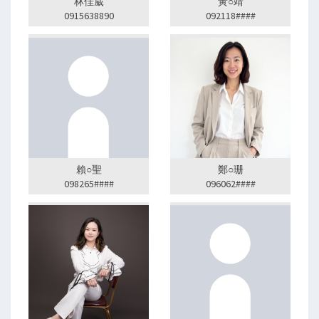
林佳葳
黃○靖
0915638890
092118####
賴○聖
鄭○珊
098265####
096062####