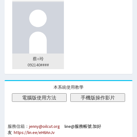
蔡○玲
092140####
本系統使用教學
服務信箱：
​jenny@oilcut.org
line@服務帳號:加好
友
https://lin.ee/eH6AnJv