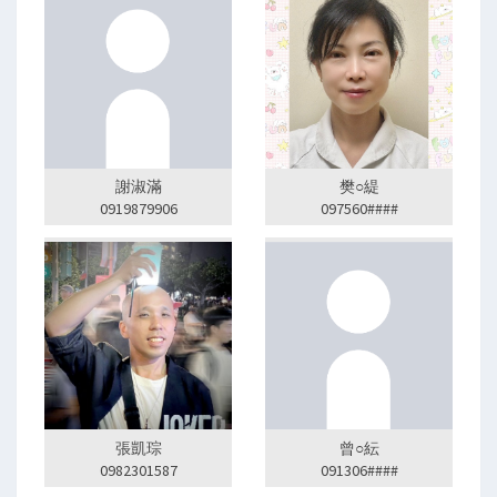
謝淑滿
樊○緹
0919879906
097560####
張凱琮
曾○紜
0982301587
091306####