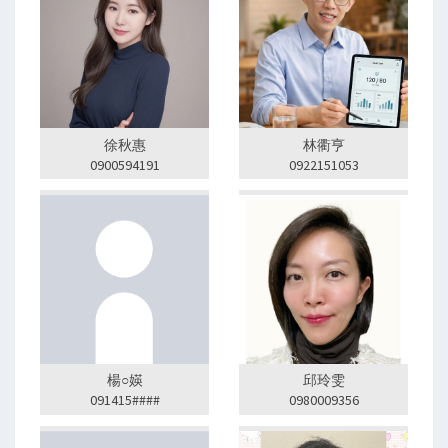
徐秋惠
林衢亨
0900594191
0922151053
楊○媖
邱玲雯
091415####
0980009356