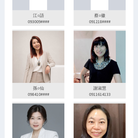
江○語
蔡○徽
093009####
091218####
孫○仙
謝淑慧
098410####
0911614133