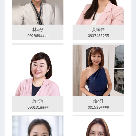
林○彤
黃家佳
092969####
0937433255
許○珍
賴○阡
090131####
091539####