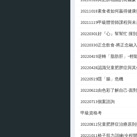
20211018素食者如何贏得健
20211119甲級體管師課程
20220301好『心』幫幫忙 
20220330正念飲食-將正念融
20220419逆轉「脂肪肝」~
20220428認識兒童肥胖症與
20220519隱「腸」危機
20220622由色彩了解自己-
20220713個案諮詢
甲級資格考
20220812兒童肥胖症治療原
20221011椅子肌力訓練(全