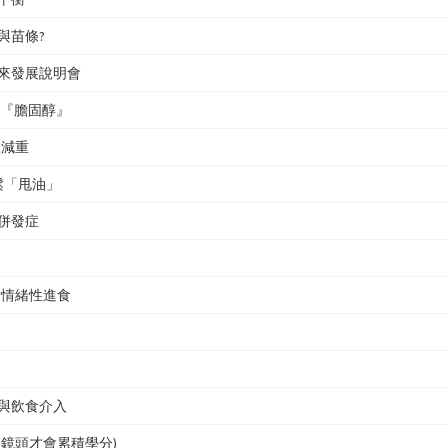
康與苗條?
與未來發展說明會
揮別『膽固醇』
入減重
輕鬆「甩油」
其併發症
面對情緒性進食
則與飲食介入
程開鏡頭才會累積學分)