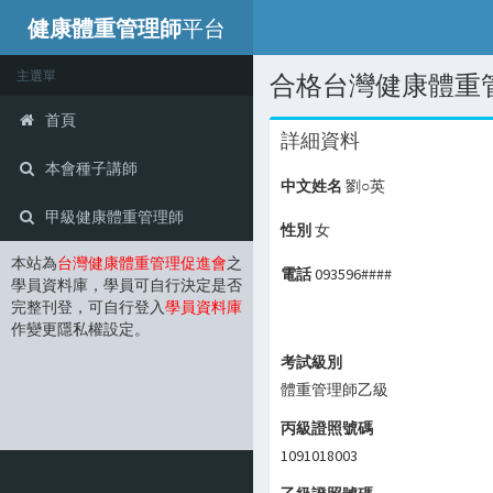
健康體重管理師
平台
主選單
合格台灣健康體重
首頁
詳細資料
本會種子講師
中文姓名
劉○英
甲級健康體重管理師
性別
女
本站為
台灣健康體重管理促進會
之
電話
093596####
學員資料庫，學員可自行決定是否
完整刊登，可自行登入
學員資料庫
作變更隱私權設定。
考試級別
體重管理師乙級
丙級證照號碼
1091018003